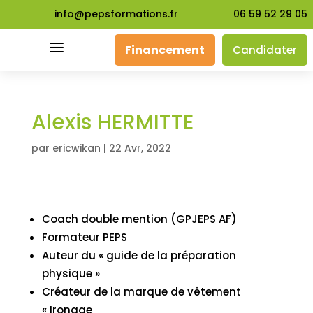
info@pepsformations.fr
06 59 52 29 05
a
Financement
Candidater
Alexis HERMITTE
par
ericwikan
|
22 Avr, 2022
Coach double mention (GPJEPS AF)
Formateur PEPS
Auteur du « guide de la préparation
physique »
Créateur de la marque de vêtement
« Ironage