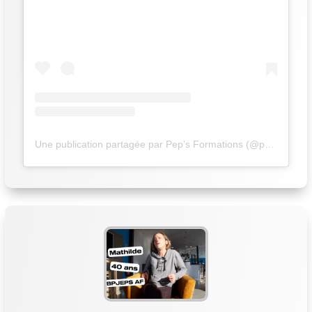
Une publication partagée par Pep’s Formations (@peps_formations)