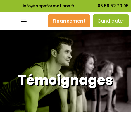
info@pepsformations.fr
06 59 52 29 05
a
Financement
Candidater
Témoignages