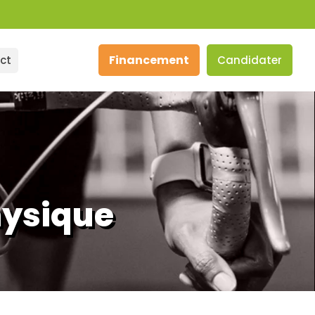
Financement
ct
Candidater
hysique