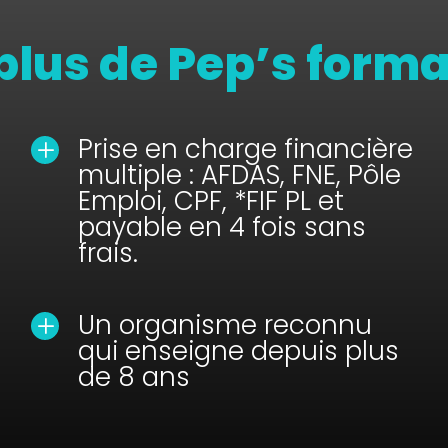
plus de Pep’s form
Prise en charge financière
L
multiple : AFDAS, FNE, Pôle
Emploi, CPF, *FIF PL et
payable en 4 fois sans
frais.
Un organisme reconnu
L
qui enseigne depuis plus
de 8 ans