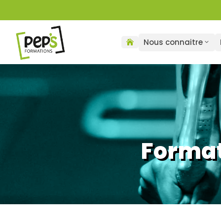
Nous connaitre

Format