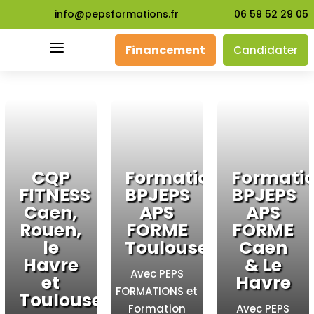
info@pepsformations.fr
06 59 52 29 05
a
Financement
Candidater
CQP
Formation
Formati
FITNESS
BPJEPS
BPJEPS
Caen,
APS
APS
Rouen,
FORME
FORME
le
Toulouse
Caen
Havre
& Le
Avec PEPS
et
Havre
FORMATIONS et
Toulouse
Formation
Avec PEPS