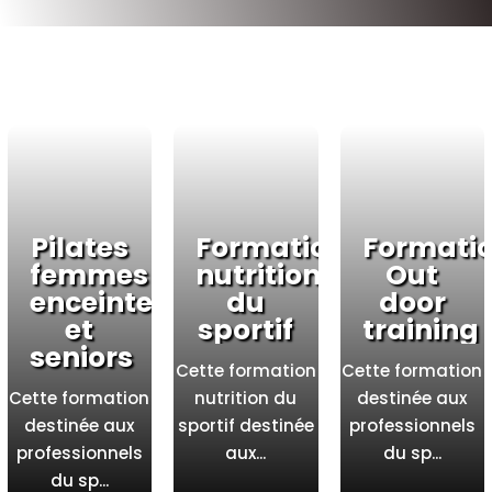
Pilates
Formation
Formati
femmes
nutrition
Out
enceintes
du
door
et
sportif
training
seniors
Cette formation
Cette formation
Cette formation
nutrition du
destinée aux
destinée aux
sportif destinée
professionnels
professionnels
aux...
du sp...
du sp...