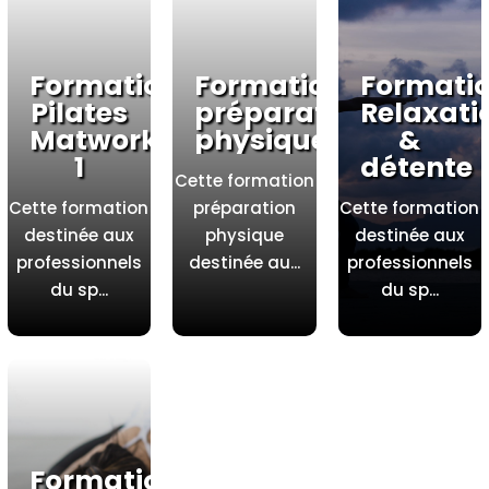
Formation
Formation
Formati
Pilates
préparation
Relaxati
Matwork
physique
&
1
détente
Cette formation
Cette formation
préparation
Cette formation
destinée aux
physique
destinée aux
professionnels
destinée au...
professionnels
du sp...
du sp...
Formation