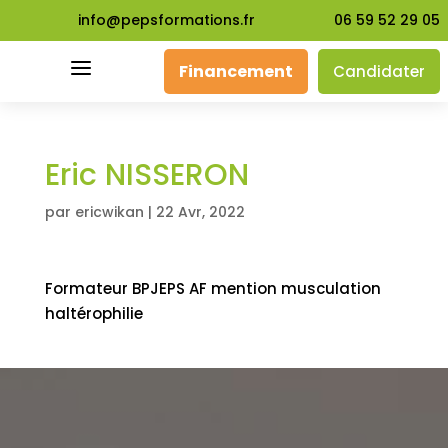
info@pepsformations.fr
06 59 52 29 05
a
Financement
Candidater
Eric NISSERON
par
ericwikan
|
22 Avr, 2022
Formateur BPJEPS AF mention musculation
haltérophilie