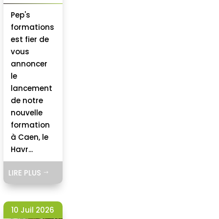
Pep's
formations
est fier de
vous
annoncer
le
lancement
de notre
nouvelle
formation
à Caen, le
Havr...
LIRE PLUS
$
10 Juil 2026