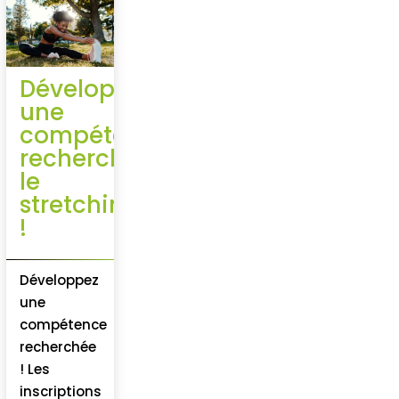
Développez
une
compétence
recherchée,
le
stretching
!
Développez
une
compétence
recherchée
! Les
inscriptions