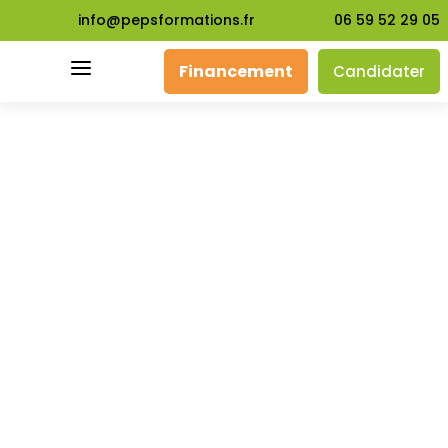
info@pepsformations.fr
06 59 52 29 05
a
Financement
Candidater
Formations
Techniques douces