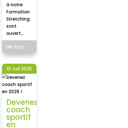
à notre
Formation
Stretching
sont
ouvert...
LIRE PLUS
$
10 Juil 2026
Devenez
coach
sportif
en