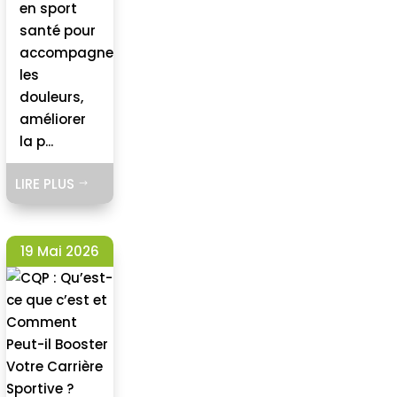
en sport
santé pour
accompagner
les
douleurs,
améliorer
la p...
LIRE PLUS
$
19 Mai 2026